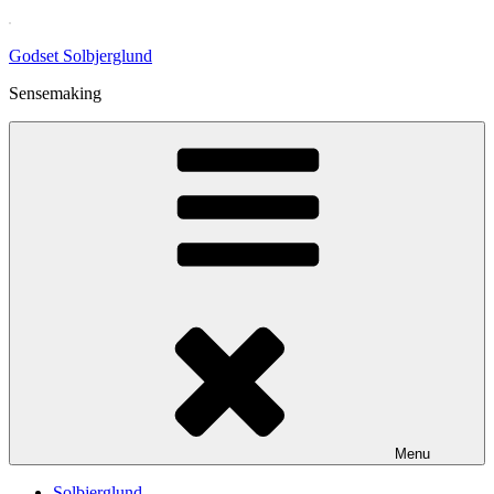
Skip
to
Godset Solbjerglund
content
Sensemaking
Menu
Solbjerglund