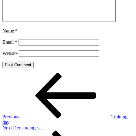
Name
*
Email
*
Website
Post
Previous
Post
navigation
Previous
Training
day
Next
Next
Der sprænges…
Post