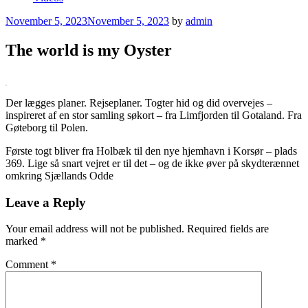
Posted
November 5, 2023
November 5, 2023
by
admin
on
The world is my Oyster
Der lægges planer. Rejseplaner. Togter hid og did overvejes –
inspireret af en stor samling søkort – fra Limfjorden til Gotaland. Fra
Gøteborg til Polen.
Første togt bliver fra Holbæk til den nye hjemhavn i Korsør – plads
369. Lige så snart vejret er til det – og de ikke øver på skydterænnet
omkring Sjællands Odde
Leave a Reply
Your email address will not be published.
Required fields are
marked
*
Comment
*