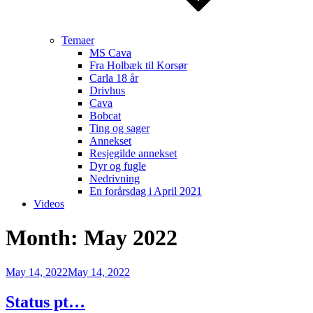
Temaer
MS Cava
Fra Holbæk til Korsør
Carla 18 år
Drivhus
Cava
Bobcat
Ting og sager
Annekset
Resjegilde annekset
Dyr og fugle
Nedrivning
En forårsdag i April 2021
Videos
Month:
May 2022
Posted
May 14, 2022
May 14, 2022
on
Status pt…