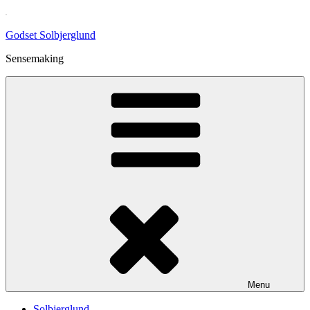
Skip
to
Godset Solbjerglund
content
Sensemaking
Menu
Solbjerglund