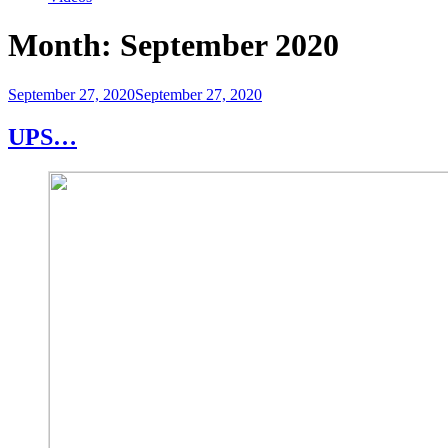
Month:
September 2020
Posted
September 27, 2020
September 27, 2020
on
UPS…