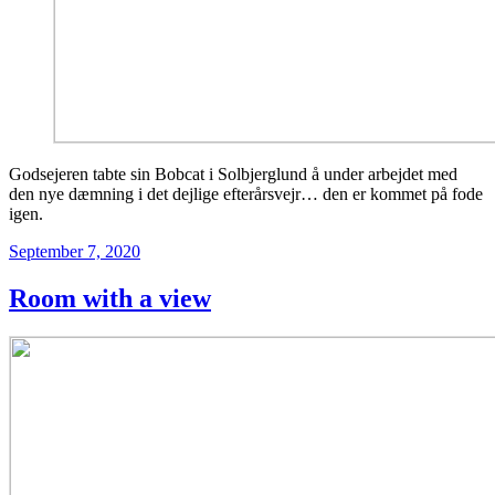
Godsejeren tabte sin Bobcat i Solbjerglund å under arbejdet med
den nye dæmning i det dejlige efterårsvejr… den er kommet på fode
igen.
Posted
September 7, 2020
on
Room with a view