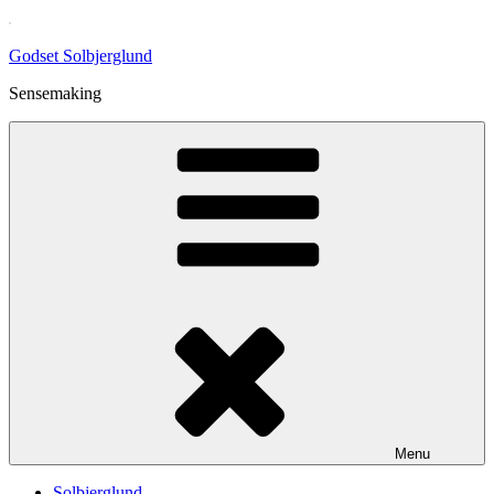
Skip
to
Godset Solbjerglund
content
Sensemaking
Menu
Solbjerglund