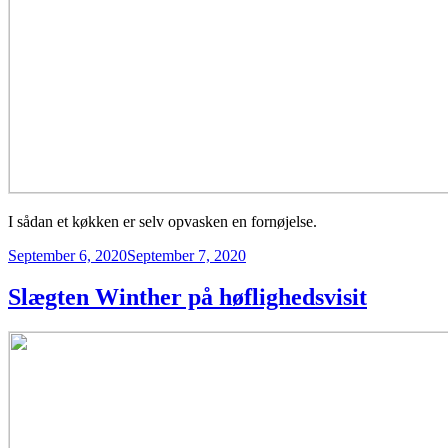
I sådan et køkken er selv opvasken en fornøjelse.
Posted
September 6, 2020
September 7, 2020
on
Slægten Winther på høflighedsvisit