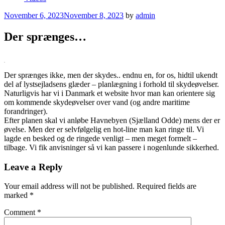
Posted
November 6, 2023
November 8, 2023
by
admin
on
Der sprænges…
Der sprænges ikke, men der skydes.. endnu en, for os, hidtil ukendt
del af lystsejladsens glæder – planlægning i forhold til skydeøvelser.
Naturligvis har vi i Danmark et website hvor man kan orientere sig
om kommende skydeøvelser over vand (og andre maritime
forandringer).
Efter planen skal vi anløbe Havnebyen (Sjælland Odde) mens der er
øvelse. Men der er selvfølgelig en hot-line man kan ringe til. Vi
lagde en besked og de ringede venligt – men meget formelt –
tilbage. Vi fik anvisninger så vi kan passere i nogenlunde sikkerhed.
Leave a Reply
Your email address will not be published.
Required fields are
marked
*
Comment
*