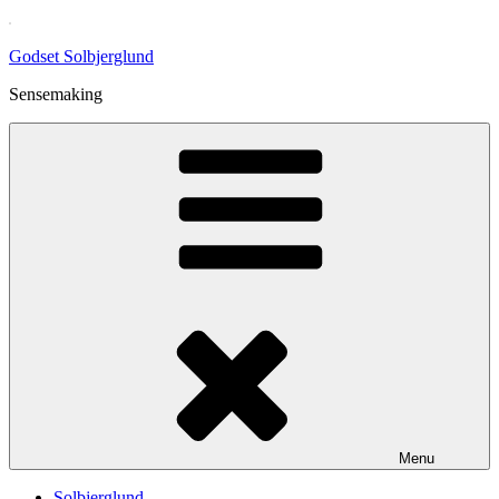
Skip
to
Godset Solbjerglund
content
Sensemaking
Menu
Solbjerglund