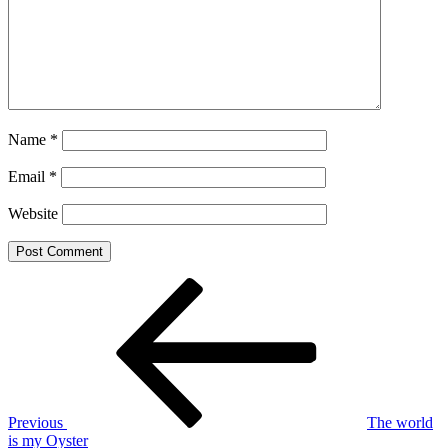
Name
*
Email
*
Website
Post
Previous
Post
navigation
Previous
The world
is my Oyster