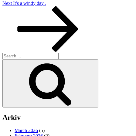
Next
Next
It’s a windy day..
Post
Search
for:
Search
Arkiv
March 2026
(5)
February 2026
(2)