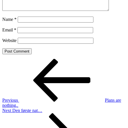
Name
*
Email
*
Website
Post
Previous
Post
navigation
Previous
Plans are
nothing..
Next
Next
Den første nat…
Post