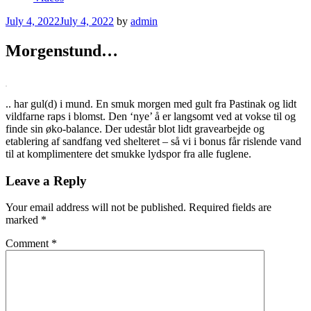
Posted
July 4, 2022
July 4, 2022
by
admin
on
Morgenstund…
.. har gul(d) i mund. En smuk morgen med gult fra Pastinak og lidt
vildfarne raps i blomst. Den ‘nye’ å er langsomt ved at vokse til og
finde sin øko-balance. Der udestår blot lidt gravearbejde og
etablering af sandfang ved shelteret – så vi i bonus får rislende vand
til at komplimentere det smukke lydspor fra alle fuglene.
Leave a Reply
Your email address will not be published.
Required fields are
marked
*
Comment
*