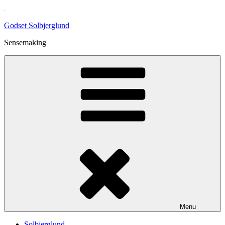
Skip
to
Godset Solbjerglund
content
Sensemaking
Menu
Solbjerglund