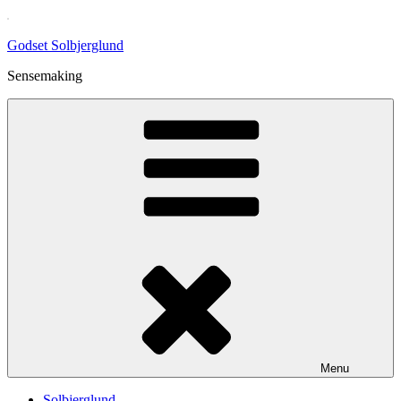
Skip
to
Godset Solbjerglund
content
Sensemaking
Menu
Solbjerglund