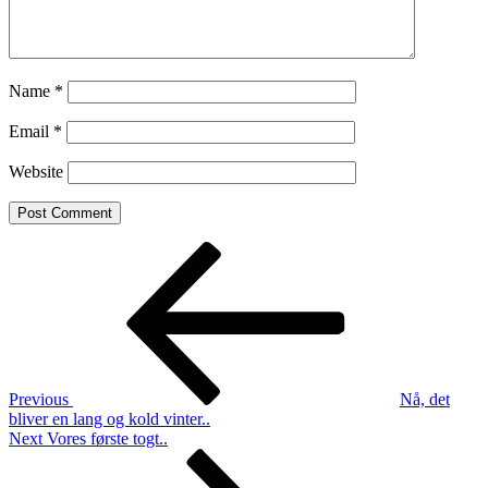
Name
*
Email
*
Website
Post
Previous
Post
navigation
Previous
Nå, det
bliver en lang og kold vinter..
Next
Next
Vores første togt..
Post