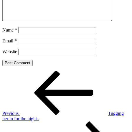
Name
*
Email
*
Website
Post
Previous
Post
navigation
Previous
Tugging
her in for the night..
Next
Post