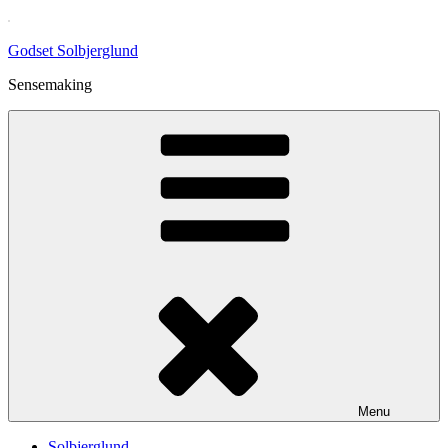
Skip
to
Godset Solbjerglund
content
Sensemaking
Menu
Solbjerglund