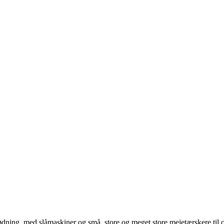
ing, med slåmaskiner og små, store og meget store mejetærskere til og 