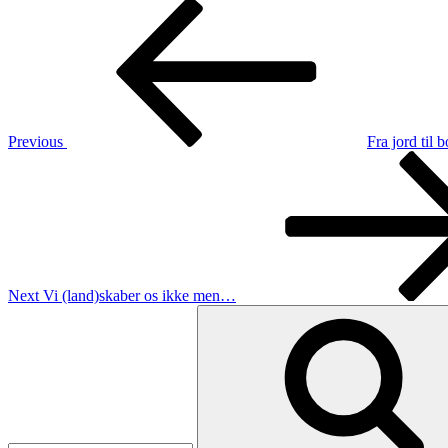
Post
Previous
Post
navigation
Previous
Fra jord til 
Next
Post
Next
Vi (land)skaber os ikke men…
Search
for: