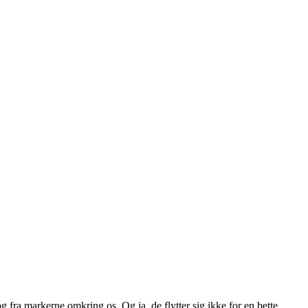
fra markerne omkring os. Og ja, de flytter sig ikke for en bette