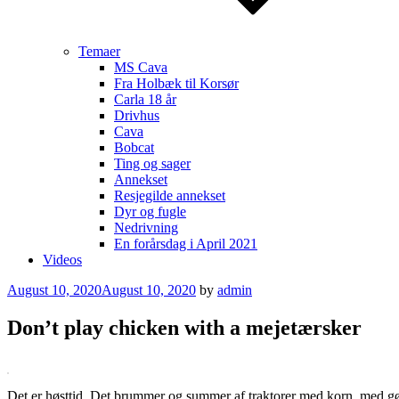
Temaer
MS Cava
Fra Holbæk til Korsør
Carla 18 år
Drivhus
Cava
Bobcat
Ting og sager
Annekset
Resjegilde annekset
Dyr og fugle
Nedrivning
En forårsdag i April 2021
Videos
Posted
August 10, 2020
August 10, 2020
by
admin
on
Don’t play chicken with a mejetærsker
Det er høsttid. Det brummer og summer af traktorer med korn, med gødn