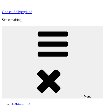
Skip
to
Godset Solbjerglund
content
Sensemaking
Menu
Solbjerglund