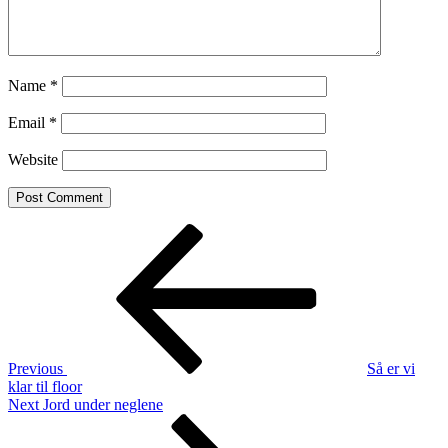
Name
*
Email
*
Website
Post
Previous
Post
navigation
Previous
Så er vi
klar til floor
Next
Next
Jord under neglene
Post