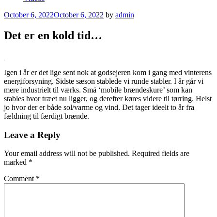
Posted
October 6, 2022
October 6, 2022
by
admin
on
Det er en kold tid…
Igen i år er det lige sent nok at godsejeren kom i gang med vinterens
energiforsyning. Sidste sæson stablede vi runde stabler. I år går vi
mere industrielt til værks. Små ‘mobile brændeskure’ som kan
stables hvor træet nu ligger, og derefter køres videre til tørring. Helst
jo hvor der er både sol/varme og vind. Det tager ideelt to år fra
fældning til færdigt brænde.
Leave a Reply
Your email address will not be published.
Required fields are
marked
*
Comment
*