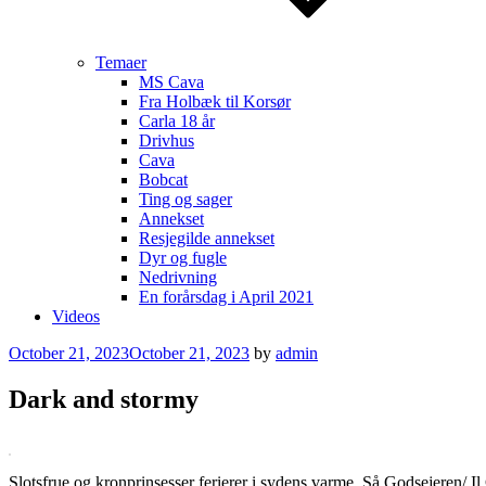
Temaer
MS Cava
Fra Holbæk til Korsør
Carla 18 år
Drivhus
Cava
Bobcat
Ting og sager
Annekset
Resjegilde annekset
Dyr og fugle
Nedrivning
En forårsdag i April 2021
Videos
Posted
October 21, 2023
October 21, 2023
by
admin
on
Dark and stormy
Slotsfrue og kronprinsesser ferierer i sydens varme. Så Godsejeren/ Il C