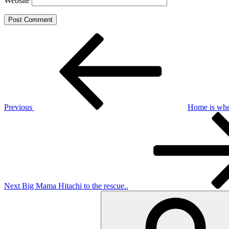
Website
Post
Previous
Post
navigation
Previous
Home is wher
Next
Post
Next
Big Mama Hitachi to the rescue..
Search
for: