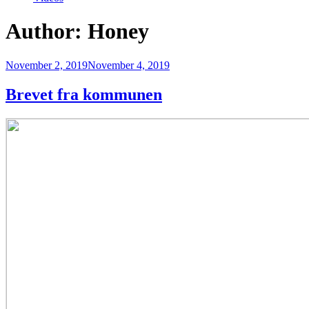
Author:
Honey
Posted
November 2, 2019
November 4, 2019
on
Brevet fra kommunen