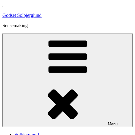
Skip
to
Godset Solbjerglund
content
Sensemaking
Menu
Solbjerglund