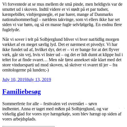
Vi forventede at se mus mellem de små pinde, men heldigvis var de
smuttet ud i skoven. Indtil videre er vi stødt på et par tudser,
kæmpebiller, vinbjergsnegle, et par harer, mange af Danmarks
nationalsommerfugl – nældens takvinge, som vi ellers ikke har set
siden vi var børn, og så en masse fugle selvfølgelig. En endnu flere
fuglelyde.
Når vi sover i telt på Solbjerglund bliver vi hver nat/tidlig morgen
vækket af en meget særlig lyd. Det er nærmest et pivedyr. Vi har
ikke fundet ud af, hvilket dyr, det er – vi er bange for at det flyver
væk, går sin vej, hvis vi lister ud – og det er lidt dumt at klippe hul i
teltet for at finde svaret… Men når først annekset står klart med det
store vinduesparti ud mod skoven, så skriver vi svaret til jer – fra
ornitologerne på lunden;-)
Posted
July 10, 2019
July 13, 2019
on
Familiebesøg
Sommerferie for alle – festivalen vel overstået – søvn
indhentet. Anna er taget med m&m på Solbjerglund, og var
virkelig glad for vores nye hængekøje, som blev hængt op siden af
vores arbejdsplads.