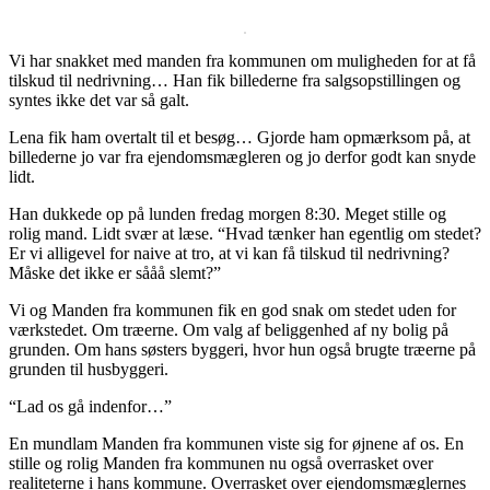
Vi har snakket med manden fra kommunen om muligheden for at få
tilskud til nedrivning… Han fik billederne fra salgsopstillingen og
syntes ikke det var så galt.
Lena fik ham overtalt til et besøg… Gjorde ham opmærksom på, at
billederne jo var fra ejendomsmægleren og jo derfor godt kan snyde
lidt.
Han dukkede op på lunden fredag morgen 8:30. Meget stille og
rolig mand. Lidt svær at læse. “Hvad tænker han egentlig om stedet?
Er vi alligevel for naive at tro, at vi kan få tilskud til nedrivning?
Måske det ikke er sååå slemt?”
Vi og Manden fra kommunen fik en god snak om stedet uden for
værkstedet. Om træerne. Om valg af beliggenhed af ny bolig på
grunden. Om hans søsters byggeri, hvor hun også brugte træerne på
grunden til husbyggeri.
“Lad os gå indenfor…”
En mundlam Manden fra kommunen viste sig for øjnene af os. En
stille og rolig Manden fra kommunen nu også overrasket over
realiteterne i hans kommune. Overrasket over ejendomsmæglernes