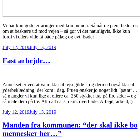
Vi har kun gode erfaringer med kommunen. Så når de pænt beder os
om at beskære ud mod vejen – så gør vi det naturligvis. Ikke kun
fordi vi ellers ville få både pålæg og evt. bøder
Posted
July 12, 2019
July 13, 2019
on
Fast arbejde…
Annekset er ved at være klar til rejsegilde – og dermed også klar til
yderbeklædning, der kom i dag. Fruen ønsker jo noget lidt “pænt”…
så mangler vi kun lige at oliere ca. 250 stykker træ på fire sider – og
så male dem på tre. Alt i alt ca 7.5 km. overflade. Arbejd, arbejd;-)
Posted
July 12, 2019
July 13, 2019
on
Manden fra kommunen: “der skal ikke bo
mennesker her…”