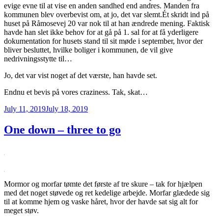
evige evne til at vise en anden sandhed end andres. Manden fra
kommunen blev overbevist om, at jo, det var slemt.Ét skridt ind på
huset på Råmosevej 20 var nok til at han ændrede mening. Faktisk
havde han slet ikke behov for at gå på 1. sal for at få yderligere
dokumentation for husets stand til sit møde i september, hvor der
bliver besluttet, hvilke boliger i kommunen, de vil give
nedrivningsstytte til…
Jo, det var vist noget af det værste, han havde set.
Endnu et bevis på vores craziness. Tak, skat…
Posted
July 11, 2019
July 18, 2019
on
One down – three to go
Mormor og morfar tømte det første af tre skure – tak for hjælpen
med det noget støvede og ret kedelige arbejde. Morfar glædede sig
til at komme hjem og vaske håret, hvor der havde sat sig alt for
meget støv.